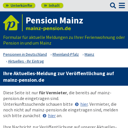

Unterkünfte
Inhalt


Pension Mainz
Formular für aktuelle Meldungen zu Ihrer Ferienwohnung oder
Pension in und um Mainz
Pensionen in Deutschland
Rheinland-Pfalz
Mainz
Aktuelles - Ihr Eintrag
Ihre Aktuelles-Meldung zur Veröffentlichung auf
mainz-pension.de
Diese Seite ist nur
für Vermieter
, die bereits auf
mainz-
pension.de
eingetragen sind.
Unterkunftssuchende schauen bitte
hier
. Vermieter, die
noch nicht auf
mainz-pension.de
eingetragen sind, melden
sich bitte zunächst
hier
an.
Ihre Nachricht zur Veröffentlichung auf unserer Aktuelles-