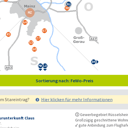
Sortierung nach: FeWo-Preis
em Stareintrag?
Hier klicken für mehr
Informationen
ⓘ
Gewerbegebiet Rüsselsheim 
runterkunft Claus
Großzügig geschnittene Woh
.
✓
gute Anbindung zum Flughaf