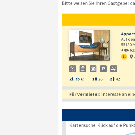
Bitte weisen Sie Ihren Gastgeber dar
Appar
Auf dem
55130
M
+49-61

11

Zi.
ab €:
1
26
2
42


Für Vermieter:
Interesse an ein
Kartensuche: Klick auf die Punk