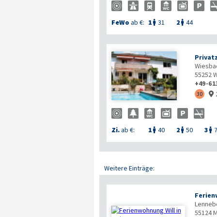
FeWo
ab €:
1
31
2
44


Privat
Wiesba
55252
W
+49-61

30

Zi.
ab €:
1
40
2
50
3



Weitere Einträge:
Ferien
Lenneb
55124
M