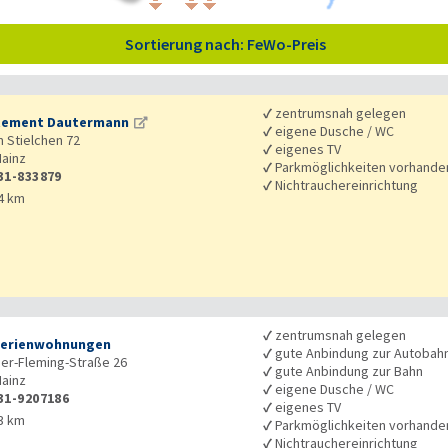
Sortierung nach: FeWo-Preis
✓
zentrumsnah gelegen
tement Dautermann
✓
eigene Dusche / WC
 Stielchen 72
✓
eigenes TV
ainz
✓
Parkmöglichkeiten vorhande
31-833879
✓
Nichtrauchereinrichtung
4 km
✓
zentrumsnah gelegen
Ferienwohnungen
✓
gute Anbindung zur Autobah
er-Fleming-Straße 26
✓
gute Anbindung zur Bahn
ainz
✓
eigene Dusche / WC
31-9207186
✓
eigenes TV
3 km
✓
Parkmöglichkeiten vorhande
✓
Nichtrauchereinrichtung