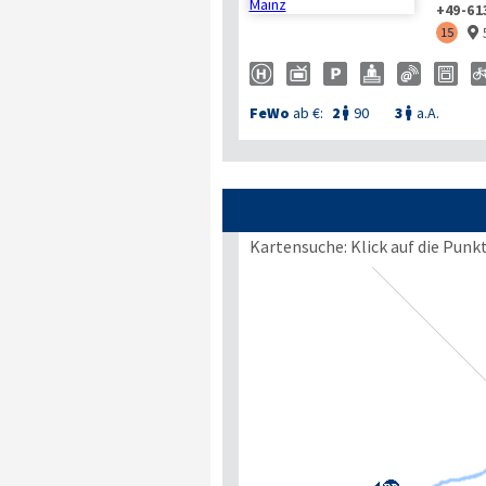
+49-61
15

FeWo
ab €:
2
90
3
a.A.


Kartensuche: Klick auf die Punk