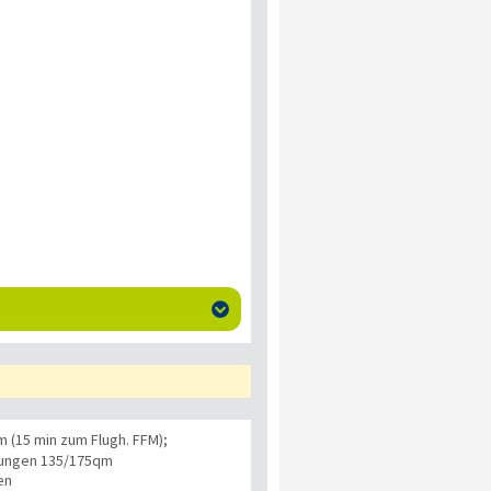

(15 min zum Flugh. FFM);
nungen 135/175qm
en