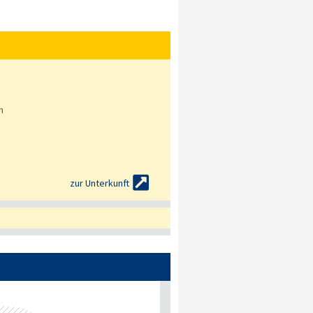
n

zur Unterkunft