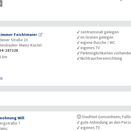
✓
zentrumsnah gelegen
zimmer Feichtmaier
✓
im Grünen gelegen
dener Straße 23
✓
eigene Dusche / WC
iesbaden- Mainz-Kastel
✓
eigenes TV
34-287328
✓
Parkmöglichkeiten vorhande
2 km
✓
Nichtrauchereinrichtung
70
ⓘ
Stadtteil Gonsenheim; Fuß
wohnung Will
✓
gute Anbindung an den Pers
ergstraße 7
✓
eigenes TV
ainz