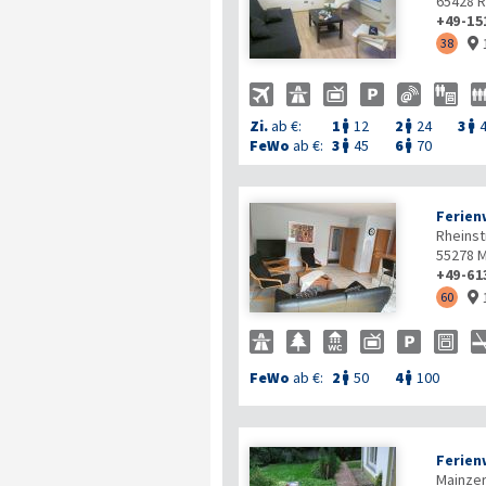
65428
R
+49-15
38

Zi.
ab €:
1
12
2
24
3



FeWo
ab €:
3
45
6
70


Ferie
Rheinstr
55278
M
+49-61
60

FeWo
ab €:
2
50
4
100


Ferien
Mainzer 