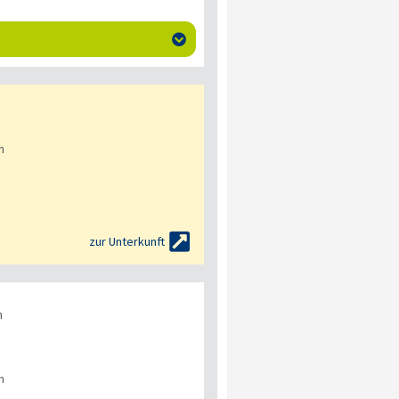

n

zur Unterkunft
n
n