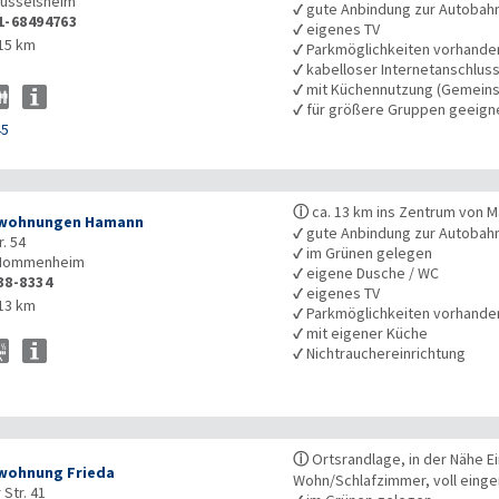
üsselsheim
✓
gute Anbindung zur Autobah
1-68494763
✓
eigenes TV
15 km
✓
Parkmöglichkeiten vorhande
✓
kabelloser Internetanschlus
✓
mit Küchennutzung (Gemeins
✓
für größere Gruppen geeign
45
ⓘ
ca. 13 km ins Zentrum von M
nwohnungen Hamann
✓
gute Anbindung zur Autobah
. 54
✓
im Grünen gelegen
ommenheim
✓
eigene Dusche / WC
38-8334
✓
eigenes TV
13 km
✓
Parkmöglichkeiten vorhande
✓
mit eigener Küche
✓
Nichtrauchereinrichtung
ⓘ
Ortsrandlage, in der Nähe E
wohnung Frieda
Wohn/Schlafzimmer, voll einge
Str. 41