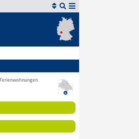


d Ferienwohnungen
