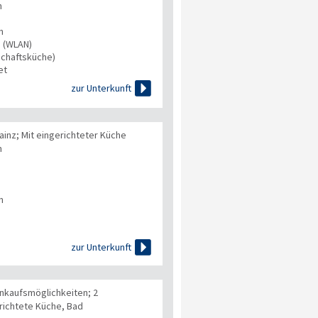
n
n
s (WLAN)
chaftsküche)
et

zur Unterkunft
ainz; Mit eingerichteter Küche
n
n

zur Unterkunft
inkaufsmöglichkeiten; 2
richtete Küche, Bad