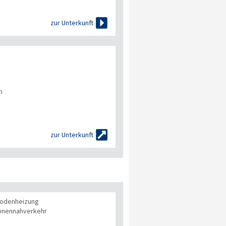

zur Unterkunft
n

zur Unterkunft
bodenheizung
onennahverkehr