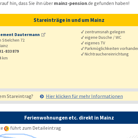
auf hin, dass Sie ihn über
mainz-pension
.de
gefunden haben!
Stareinträge in und um Mainz
✓
zentrumsnah gelegen
tement Dautermann
✓
eigene Dusche / WC
 Stielchen 72
✓
eigenes TV
ainz
✓
Parkmöglichkeiten vorhande
31-833879
✓
Nichtrauchereinrichtung
4 km
em Stareintrag?
Hier klicken für mehr
Informationen
Ferienwohnungen etc. direkt in Mainz
te
führt zum Detaileintrag