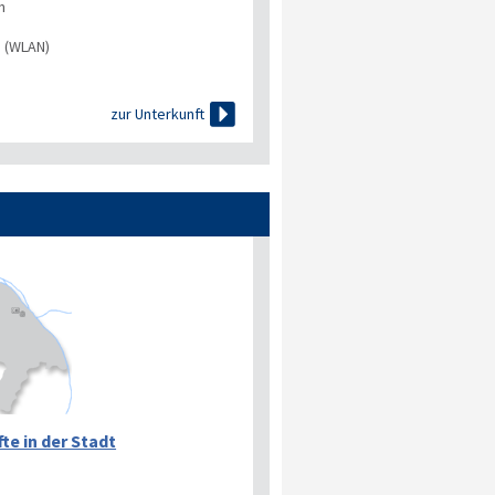
n
s (WLAN)

zur Unterkunft
te in der Stadt