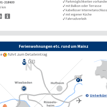
✓
Parkmöglichkeiten vorhande
31-218633
✓
mit Balkon oder Terrasse
5 km
✓
kabelloser Internetanschlus
✓
mit eigener Küche
✓
Fahrradverleih
Ferienwohnungen etc. rund um Mainz
te
führt zum Detaileintrag
Unterkünf