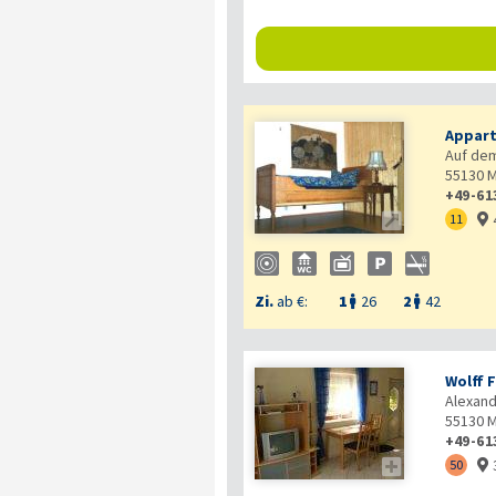
Appar
Auf dem
55130
M
+49-61

11

Zi.
ab €:
1
26
2
42


Wolff 
Alexand
55130
M
+49-61

50
